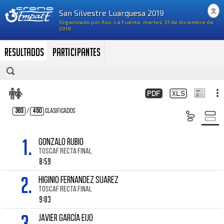
文
Resultados
Participantes
383
/
450
Clasificados
1.
GONZALO RUBIO
TOSCAF RECTA FINAL
8:59
2.
HIGINIO FERNANDEZ SUAREZ
TOSCAF RECTA FINAL
9:03
3.
JAVIER GARCÍA EIJO