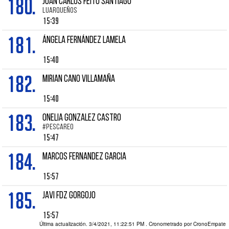
180.
JUAN CARLOS FEITO SANTIAGO
LUARQUEÑOS
15:39
181.
ÁNGELA FERNÁNDEZ LAMELA
15:40
182.
Mirian CANO VILLAMAÑA
15:40
183.
ONELIA GONZALEZ CASTRO
#PESCAREO
15:47
184.
Marcos FERNANDEZ GARCIA
15:57
185.
JAVI FDZ GORGOJO
15:57
Última actualización. 3/4/2021, 11:22:51 PM
. Cronometrado por CronoEmpate