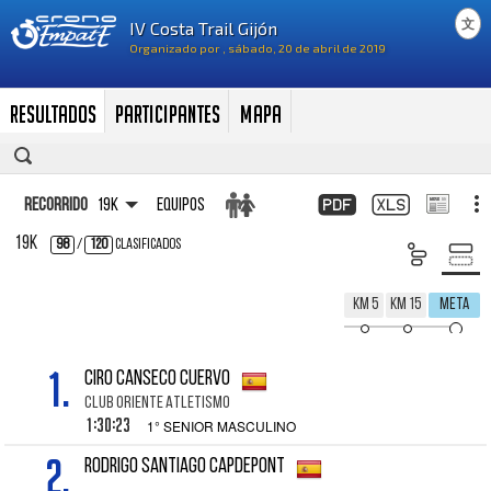
文
Resultados
Participantes
Mapa
Recorrido
19K
Equipos
19K
98
/
120
Clasificados
Km 5
Km 15
Meta
1.
CIRO CANSECO CUERVO
CLUB ORIENTE ATLETISMO
1:30:23
1° SENIOR MASCULINO
2.
RODRIGO SANTIAGO CAPDEPONT