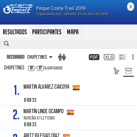
文
Resultados
Participantes
Mapa
Recorrido
Chupetines
Chupetines
32
/
37
Clasificados
1.
MARTIN ÁLVAREZ CAICOYA
0:00:33
2.
MARTÍN LINDE OCAMPO
NOREÑA ATLETISMO
0:00:33
ARITZ IGLESIAS DÍAZ