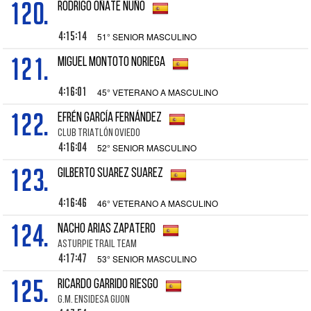
120.
RODRIGO OÑATE NUÑO
4:15:14
51° SENIOR MASCULINO
121.
MIGUEL MONTOTO NORIEGA
4:16:01
45° VETERANO A MASCULINO
122.
EFRÉN GARCÍA FERNÁNDEZ
CLUB TRIATLÓN OVIEDO
4:16:04
52° SENIOR MASCULINO
123.
GILBERTO SUAREZ SUAREZ
4:16:46
46° VETERANO A MASCULINO
124.
NACHO ARIAS ZAPATERO
ASTURPIE TRAIL TEAM
4:17:47
53° SENIOR MASCULINO
125.
RICARDO GARRIDO RIESGO
G.M. ENSIDESA GIJON