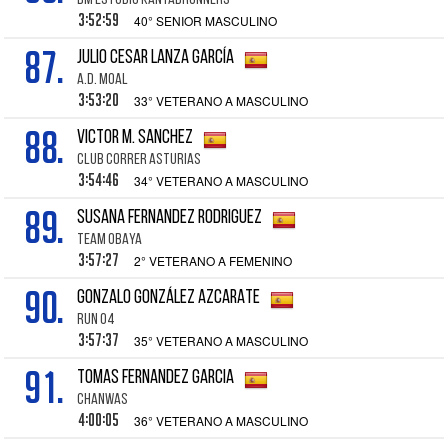
BM ESTUDIO KANTABRUNNERS
3:52:59
40° SENIOR MASCULINO
87.
JULIO CESAR LANZA GARCÍA
A.D. MOAL
3:53:20
33° VETERANO A MASCULINO
88.
VICTOR M. SANCHEZ
CLUB CORRER ASTURIAS
3:54:46
34° VETERANO A MASCULINO
89.
SUSANA FERNANDEZ RODRIGUEZ
TEAM OBAYA
3:57:27
2° VETERANO A FEMENINO
90.
GONZALO GONZÁLEZ AZCARATE
RUN 04
3:57:37
35° VETERANO A MASCULINO
91.
TOMAS FERNANDEZ GARCIA
CHANWAS
4:00:05
36° VETERANO A MASCULINO