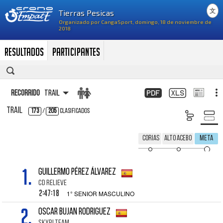
文
Resultados
Participantes
Recorrido
Trail
Trail
173
/
205
Clasificados
Corias
Alto Acebo
Meta
1.
GUILLERMO PÉREZ ÁLVAREZ
CD RELIEVE
2:47:18
1° SENIOR MASCULINO
2.
OSCAR BUJAN RODRIGUEZ