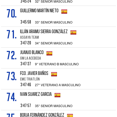
3:45:24
32° SENIOR MASCULINO
70.
GUILLERMO MARTÍN NIETO
3:45:58
33° SENIOR MASCULINO
71.
ILLÁN ARAMU SIERRA GONZÁLEZ
ASGAYA TEAM
3:47:20
34° SENIOR MASCULINO
72.
JUANJO BLANCO
GM LA ACEBEDA
3:47:37
9° VETERANO B MASCULINO
73.
FCO. JAVIER BAÑOS
EMC TRIATLÓN
3:47:46
27° VETERANO A MASCULINO
74.
IVAN SUAREZ GARCIA
3:47:57
35° SENIOR MASCULINO
BORJA FERNÁNDEZ GONZÁLEZ