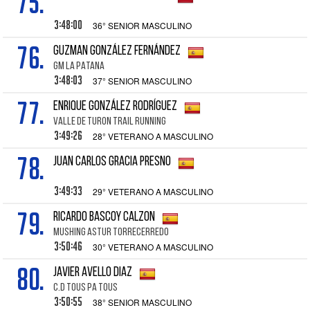
75.
3:48:00
36° SENIOR MASCULINO
76.
GUZMAN GONZÁLEZ FERNÁNDEZ
GM LA PATANA
3:48:03
37° SENIOR MASCULINO
77.
ENRIQUE GONZÁLEZ RODRÍGUEZ
VALLE DE TURON TRAIL RUNNING
3:49:26
28° VETERANO A MASCULINO
78.
JUAN CARLOS GRACIA PRESNO
3:49:33
29° VETERANO A MASCULINO
79.
RICARDO BASCOY CALZON
MUSHING ASTUR TORRECERREDO
3:50:46
30° VETERANO A MASCULINO
80.
JAVIER AVELLO DIAZ
C.D TOUS PA TOUS
3:50:55
38° SENIOR MASCULINO