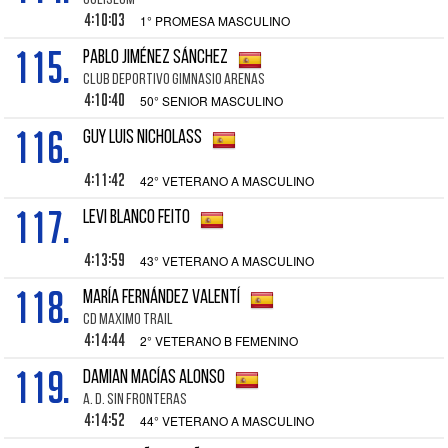
COLISEUM
4:10:03
1° PROMESA MASCULINO
115.
PABLO JIMÉNEZ SÁNCHEZ
CLUB DEPORTIVO GIMNASIO ARENAS
4:10:40
50° SENIOR MASCULINO
116.
GUY LUIS NICHOLASS
4:11:42
42° VETERANO A MASCULINO
117.
LEVI BLANCO FEITO
4:13:59
43° VETERANO A MASCULINO
118.
MARÍA FERNÁNDEZ VALENTÍ
CD MAXIMO TRAIL
4:14:44
2° VETERANO B FEMENINO
119.
DAMIAN MACÍAS ALONSO
A. D. SIN FRONTERAS
4:14:52
44° VETERANO A MASCULINO