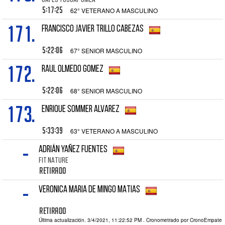
CAFÉS TOSCAF GMEA
5:17:25
62° VETERANO A MASCULINO
171.
FRANCISCO JAVIER TRILLO CABEZAS
5:22:06
67° SENIOR MASCULINO
172.
RAUL OLMEDO GOMEZ
5:22:06
68° SENIOR MASCULINO
173.
ENRIQUE SOMMER ALVAREZ
5:33:39
63° VETERANO A MASCULINO
-
ADRIÁN YAÑEZ FUENTES
FIT NATURE
Retirado
-
VERONICA MARIA DE MINGO MATIAS
Retirado
Última actualización. 3/4/2021, 11:22:52 PM
. Cronometrado por CronoEmpate